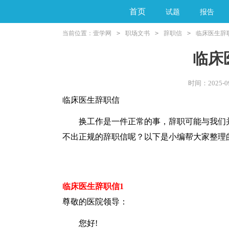
首页
试题
报告
当前位置：
壹学网
>
职场文书
>
辞职信
>
临床医生辞
阅读理解
亲子教育
临床
时间：2025-09-
临床医生辞职信
换工作是一件正常的事，辞职可能与我们并
不出正规的辞职信呢？以下是小编帮大家整理
临床医生辞职信1
尊敬的医院领导：
您好!