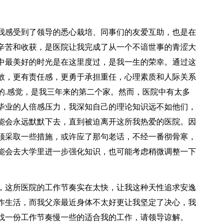
感受到了领导的悉心栽培、同事们的友爱互助，也是在
辛苦和收获，是医院让我完成了从一个不谙世事的青涩大
中最美好的时光是在这里度过，是我一生的荣幸。通过这
敢，更有责任感，更勇于承担重任，心理素质和人际关系
的.感觉，是我三年来的第二个家。然而，医院中有太多
毕业的人倍感压力，我深知自己的理论知识远不如他们，
能会永远默默下去，直到被迫离开这所我热爱的医院。因
须采取一些措施，或许应了那句老话，不经一番彻骨寒，
能会去大学里进一步强化知识，也可能考虑稍微调整一下
这所医院的工作节奏实在太快，让我这种天性追求安逸
作生活，而我父亲最近身体不太好更让我坚定了决心，我
找一份工作节奏慢一些的适合我的工作，请领导谅解。