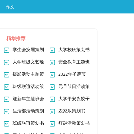
作文
精华推荐
学生会换届策划
大学校庆策划书
书（通用24篇）
大学班级文艺晚
安全教育主题班
会策划书
摄影活动主题策
会策划书
2022年圣诞节
划书8篇
班级联谊活动策
酒店客房主题策划书
元旦节日活动策
划书
迎新年主题班会
（精选5篇）
划书
大学平安夜饺子
策划书
生活部活动策划
宴班级活动策划书
农家乐策划书
书
班级联谊策划书
灯谜活动策划书