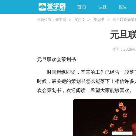
首页
试题
报告
当前位置：
壹学网
>
实用文
>
策划书
>
元旦联欢会策
阅读理解
亲子教育
元旦
时间：2026-07-
元旦联欢会策划书
时间稍纵即逝，辛苦的工作已经告一段落了
时候，最关键的策划书怎么能落下！相信许多
欢会策划书，欢迎阅读，希望大家能够喜欢。